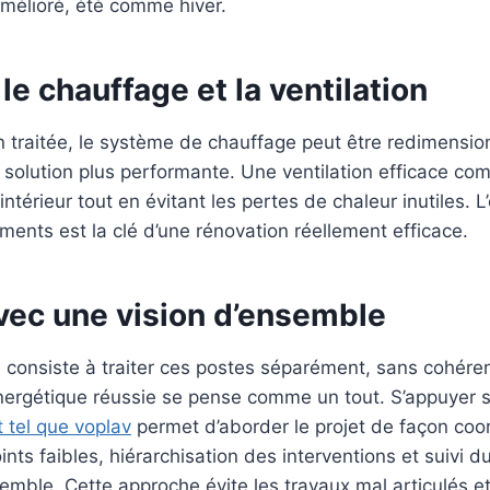
élioré, été comme hiver.
le chauffage et la ventilation
ion traitée, le système de chauffage peut être redimensio
solution plus performante. Une ventilation efficace comp
ir intérieur tout en évitant les pertes de chaleur inutiles. L
éments est la clé d’une rénovation réellement efficace.
vec une vision d’ensemble
e consiste à traiter ces postes séparément, sans cohére
nergétique réussie se pense comme un tout. S’appuyer 
tel que voplav
permet d’aborder le projet de façon coo
ints faibles, hiérarchisation des interventions et suivi d
emble. Cette approche évite les travaux mal articulés et