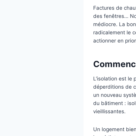
Factures de chauff
des fenêtres… No
médiocre. La bon
radicalement le c
actionner en prior
Commencer
L’isolation est l
déperditions de ch
un nouveau systèm
du bâtiment : iso
vieillissantes.
Un logement bien 