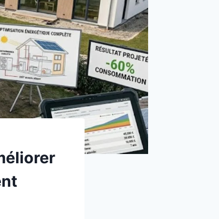
éliorer
ent