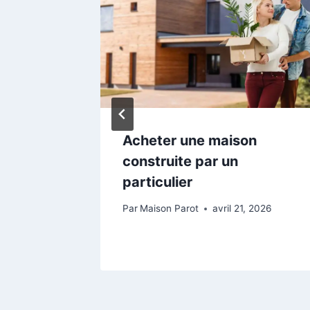
lophene
Acheter une maison
 la
construite par un
particulier
026
Par
Maison Parot
avril 21, 2026