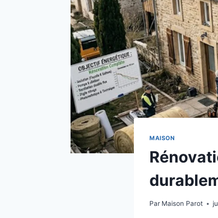
MAISON
Rénovati
durablem
Par
Maison Parot
j