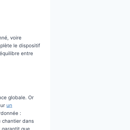
nné, voire
lète le dispositif
’équilibre entre
nce globale. Or
sur
un
rdonnée :
u chantier dans
 garantit que