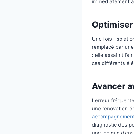
immédiatement am
Optimiser 
Une fois l’isolat
remplacé par une 
: elle assainit l’a
ces différents él
Avancer a
L’erreur fréquent
une rénovation é
accompagnement 
diagnostic des po
une logique d’ens