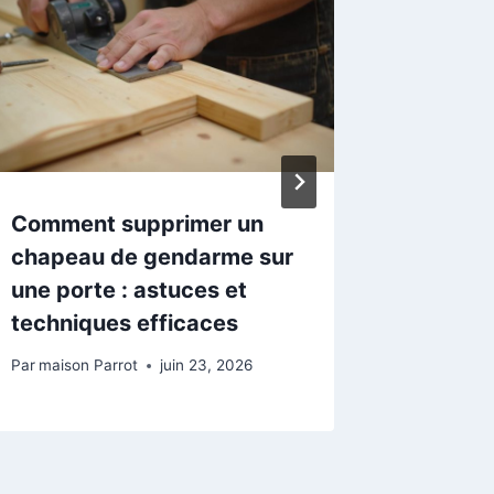
Comment supprimer un
Epaiss
chapeau de gendarme sur
carrela
une porte : astuces et
conséq
techniques efficaces
calcul
Par
maison Parrot
juin 23, 2026
Par
Maison