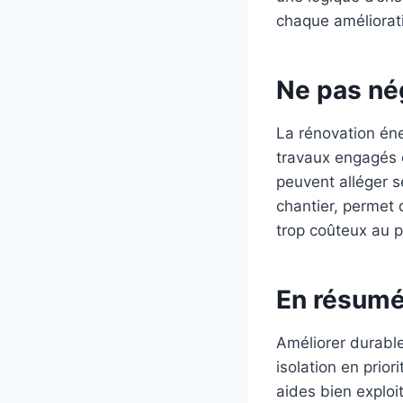
chaque améliorat
Ne pas nég
La rénovation éne
travaux engagés e
peuvent alléger s
chantier, permet 
trop coûteux au 
En résum
Améliorer durabl
isolation en prior
aides bien exploi