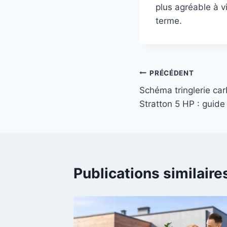
plus agréable à vi
terme.
Navigation
PRÉCÉDENT
Schéma tringlerie car
de
Stratton 5 HP : guid
l’article
Publications similaire