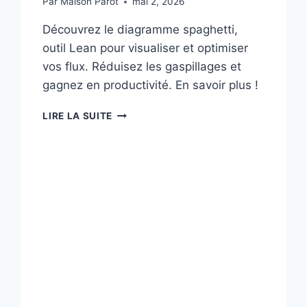
Par
Maison Parot
mai 2, 2026
Découvrez le diagramme spaghetti,
outil Lean pour visualiser et optimiser
vos flux. Réduisez les gaspillages et
gagnez en productivité. En savoir plus !
SPAGHETTI
LIRE LA SUITE
DIAGRAM
REPRÉSENTATION
DES
FLUX
RÉLS