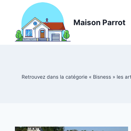
Aller
au
contenu
Maison Parrot
Retrouvez dans la catégorie « Bisness » les art