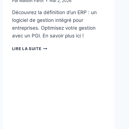
Par
Maison Parot
mai 2, 2026
Découvrez la définition d’un ERP : un
logiciel de gestion intégré pour
entreprises. Optimisez votre gestion
avec un PGI. En savoir plus ici !
ERP
LIRE LA SUITE
DÉFINITION
DE
LA
PLANIFICATION
POUR
ENTREPRISE