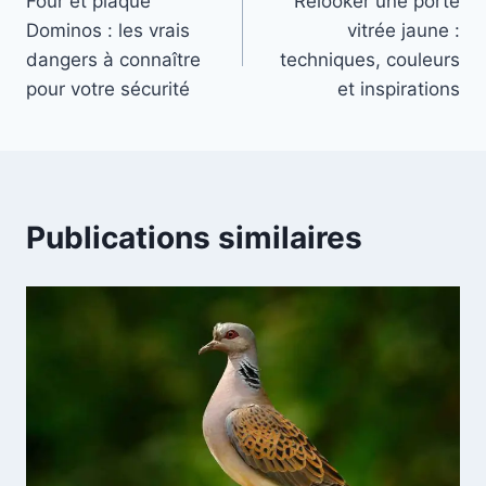
Four et plaque
Relooker une porte
de
Dominos : les vrais
vitrée jaune :
l’article
dangers à connaître
techniques, couleurs
pour votre sécurité
et inspirations
Publications similaires