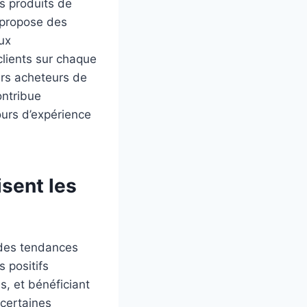
es produits de
e propose des
aux
clients sur chaque
urs acheteurs de
ontribue
ours d’expérience
isent les
des tendances
s positifs
s, et bénéficiant
 certaines