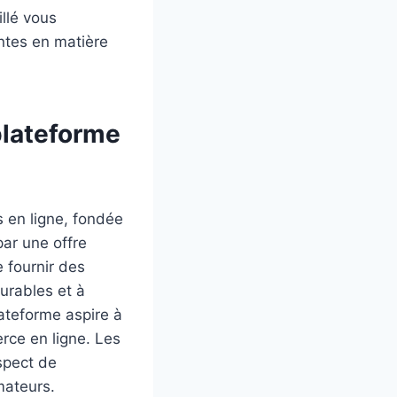
illé vous
ntes en matière
plateforme
s en ligne, fondée
ar une offre
e fournir des
urables et à
lateforme aspire à
erce en ligne. Les
spect de
mateurs.