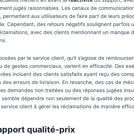
recueillis mettent en avant la
réactivité
du support, avec
ment jugés raisonnables. Les canaux de communication
, permettent aux utilisateurs de faire part de leurs pré
le. Cependant, des retours négatifs soulignent parfois
éclamations, avec des clients mentionnant un manque d
ns.
posées par le service client, qu’il s’agisse de rembours
 de gestes commerciaux, varient en efficacité. Des ex
érées incluent des clients satisfaits ayant reçu des com
s des erreurs de livraison. En revanche, des cas de mé
es demandes non traitées ou des réponses jugées insuff
nt semble dépendre non seulement de la qualité des prod
 service client à gérer les réclamations de manière effic
rapport qualité-prix