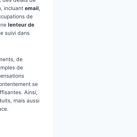
 des délais de
, incluant
email
,
occupations de
 une
lenteur de
e suivi dans
ements, de
emples de
pensations
contentement se
isantes. Ainsi,
uits, mais aussi
ace.