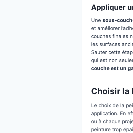
Appliquer 
Une
sous-couch
et améliorer l’ad
couches finales n
les surfaces anci
Sauter cette étap
qui est non seul
couche est un ga
Choisir la
Le choix de la pe
application. En e
ou à chaque proj
peinture trop ép