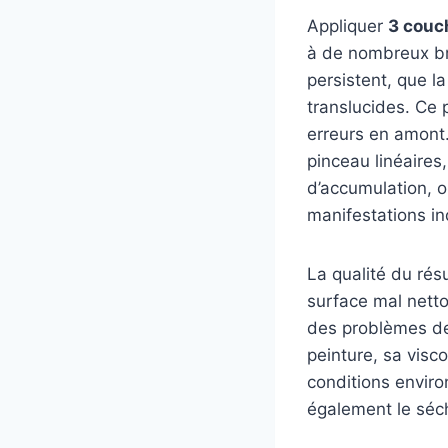
Appliquer
3 couch
à de nombreux br
persistent, que l
translucides. Ce 
erreurs en amont.
pinceau linéaires
d’accumulation, 
manifestations in
La qualité du rés
surface mal nett
des problèmes de
peinture, sa visc
conditions envir
également le sécha