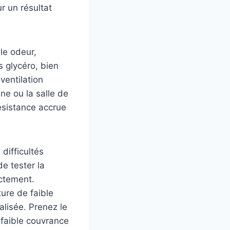
r un résultat
le odeur,
 glycéro, bien
ventilation
ne ou la salle de
résistance accrue
difficultés
e tester la
ectement.
ture de faible
alisée. Prenez le
e faible couvrance