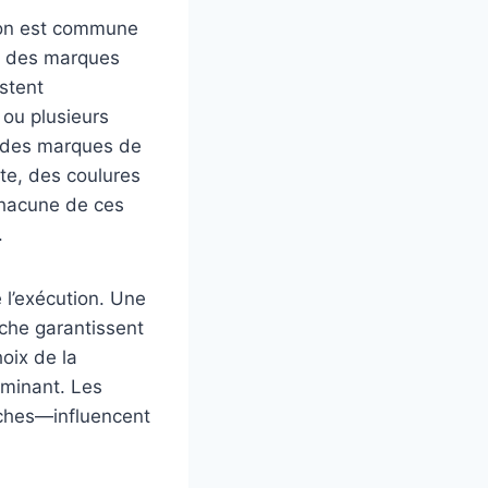
tion est commune
e des marques
stent
 ou plusieurs
: des marques de
te, des coulures
Chacune de ces
.
 l’exécution. Une
che garantissent
oix de la
rminant. Les
uches—influencent