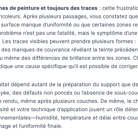
es de peinture et toujours des traces
: cette frustra
icoleurs. Après plusieurs passages, vous constatez qu
a surface manque d’uniformité ou que certaines zones re
problème n’est pas une fatalité, mais le symptôme d’une
 Les traces visibles peuvent prendre plusieurs formes 
, des manques de couvrance révélant la teinte précéden
ou même des différences de brillance entre les zones. 
dique une cause spécifique qu’il est possible de corriger
ultat dépend autant de la préparation du support que de
oyée, des défauts non poncés ou l’absence de sous-cou
 rendu, même après plusieurs couches. De même, le ch
osité et votre technique d’application jouent un rôle déte
onnementales—humidité, température et délai entre co
ge et l’uniformité finale.