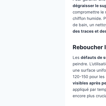
dégraisser le su
compromettre le ré
chiffon humide. P
de bain, un nett
des traces et de
Reboucher l
Les
défauts de s
peindre. L’utilis
une surface unif
120-150 pour les 
visibles après p
appliqué par tem
encore plus cruci