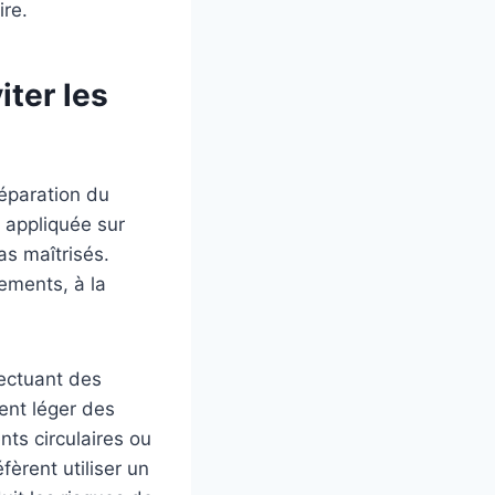
re.
iter les
réparation du
é appliquée sur
as maîtrisés.
vements, à la
fectuant des
ent léger des
ts circulaires ou
èrent utiliser un