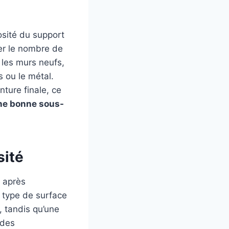
osité du support
uer le nombre de
 les murs neufs,
s ou le métal.
ture finale, ce
une bonne sous-
sité
s après
e type de surface
, tandis qu’une
 des