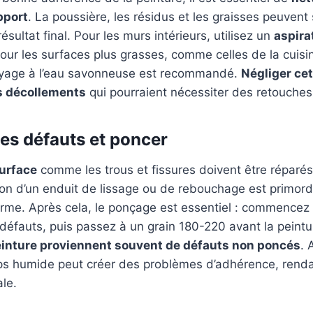
pport
. La poussière, les résidus et les graisses peuven
sultat final. Pour les murs intérieurs, utilisez un
aspira
our les surfaces plus grasses, comme celles de la cuisin
oyage à l’eau savonneuse est recommandé.
Négliger cet
s décollements
qui pourraient nécessiter des retouches 
es défauts et poncer
urface
comme les trous et fissures doivent être réparé
ation d’un enduit de lissage ou de rebouchage est primord
orme. Après cela, le ponçage est essentiel : commencez
défauts, puis passez à un grain 180-220 avant la peint
einture proviennent souvent de défauts non poncés
. 
ps humide peut créer des problèmes d’adhérence, renda
ale.