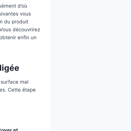
isément d’où
suivantes vous
on du produit
 Vous découvrirez
obtenir enfin un
ligée
e surface mal
es. Cette étape
toyer et